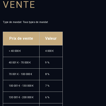
VENTE
fonds de
garages
commerce
et
parking
terrains
Type de mandat:
Tous types de mandat
immeubles
Prix de vente
Valeur
de rapport
garages
<
40 000 €
4 000 €
et
parking
40 001 € - 70 000 €
9 %
70 001 € - 100 000 €
8 %
100 001 € - 130 000 €
7 %
130 001 € - 200 000 €
6 %