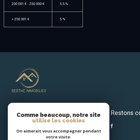
200 001 € - 250 000 €
5.5 %
>
250 001 €
5 %
Restons c
BERTHE IMMOBILIER
Comme beaucoup, notre site
utilise les cookies
06 17 43 16 00
On aimerait vous accompagner pendant
contact@bertheimmobilier.fr
votre visite.