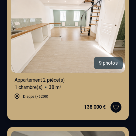
fonds de
garages
commerce
et
parking
terrains
immeubles
de rapport
9 photos
garages
et
Appartement 2 pièce(s)
parking
1 chambre(s)
38 m²
Dieppe (76200)
138 000 €