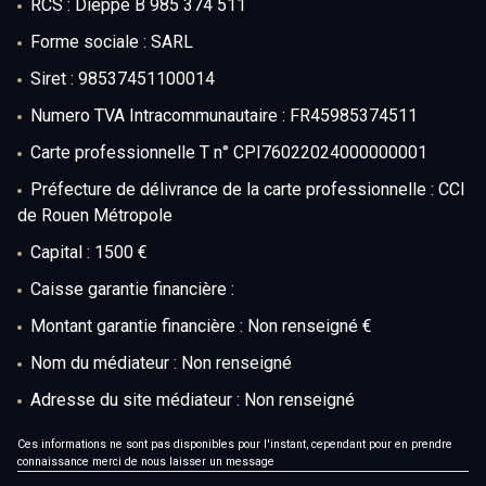
RCS : Dieppe B 985 374 511
fonds de
garages
Forme sociale : SARL
commerce
et
Siret : 98537451100014
parking
terrains
Numero TVA Intracommunautaire : FR45985374511
immeubles
Carte professionnelle T n° CPI76022024000000001
de rapport
Préfecture de délivrance de la carte professionnelle : CCI
de Rouen Métropole
garages
Capital : 1500 €
et
parking
Caisse garantie financière :
Montant garantie financière : Non renseigné €
Nom du médiateur : Non renseigné
Adresse du site médiateur : Non renseigné
Ces informations ne sont pas disponibles pour l'instant, cependant pour en prendre
connaissance merci de nous laisser un message