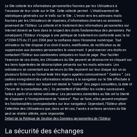
Le Site collecte les informations personnelles fournies par les Utilisateurs à
l'occasion de leur visite sur le Site. Cette collecte permet : L'établissement de
statistiques générales sur le trafic sur le Site ; L'envoi vers les adresses mails
fournies par les Utilisateurs de réponses, d'informations diverses ou annonces
provenant de l'Editeur. La collecte et le traitement des informations personnelles sur
Internet doivent se faire dans le respect des droits fondamentaux des personnes. Par
conséquent, l'Editeur s'engage à une politique de traitement en conformité avec la loi
n°2004-575 du 21 juin 2004 pour la confiance dans l'économie numérique. Tout
utilisateur du Site dispose d'un droit d'accès, modification, de rectification ou de
suppression aux données personnelles le concernant. Il peut exercer ces droits en
contactant l'Editeur aux coordonnées indiquées en haut de page. Pour faciliter
l'exercice de ces droits, les Utilisateurs du Site peuvent se désinscrire en cliquant sur
les liens hypertextes de désinscription présents sur les mails adressés. Les
ordinateurs se connectant aux serveurs du Site reçoivent sur leur disque dur un ou
plusieurs fichiers au format texte très légers appelés communément " Cookies ". Les
cookies enregistrent des informations relatives à la navigation sur le Site effectuée à
partir de l'ordinateur sur lequel est stocké le "cookie" (les pages consultées, la date et
l'heure de la consultation, etc.). Ils permettent d'identifier les visites successives
faites à partir d'un même ordinateur. Les personnes connectées au Site ont la liberté
de s'opposer à l'enregistrement de "cookies". Pour se faire, elles peuvent employer
les fonctionnalités correspondantes sur leur navigateur. Cependant, l'Editeur attire
l'attention des Utilisateurs que, dans un tel cas, l'accès à certains services du Site
peut se révéler altérée, voire impossible.
Détail de la Politique de Gestion des Données personnelles de l'Editeur
La sécurité des échanges