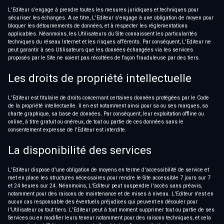
L'Editeur s'engage à prendre toutes les mesures juridiques et techniques pour
sécuriser les échanges. A ce titre, L'Editeur s'engage à une obligation de moyen pour
bloquer les détournements de données, et à respecter les réglementations
applicables. Néanmoins, les Utilisateurs du Site connaissent les particularités
techniques du réseau Internet et les risques afférents. Par conséquent, L'Editeur ne
peut garantir à ses Utilisateurs que les données échangées via les services
proposés par le Site ne soient pas récoltées de façon frauduleuse par des tiers.
Les droits de propriété intellectuelle
L'Editeur est titulaire de droits concernant certaines données protégées par le Code
de la propriété intellectuelle. Il en est notamment ainsi pour sa ou ses marques, sa
charte graphique, sa base de données. Par conséquent, leur exploitation offline ou
online, à titre gratuit ou onéreux, de tout ou partie de ces données sans le
consentement expresse de l'Editeur est interdite.
La disponibilité des services
L'Editeur dispose d'une obligation de moyens en terme d'accessibilité de service et
met en place les structures nécessaires pour rendre le Site accessible 7 jours sur 7
et 24 heures sur 24. Néanmoins, L'Editeur peut suspendre l'accès sans préavis,
notamment pour des raisons de maintenance et de mises à niveau. L'Editeur n'est en
aucun cas responsable des éventuels préjudices qui peuvent en découler pour
l'Utilisateur ou tout tiers. L'Editeur peut à tout moment supprimer tout ou partie de ses
Services ou en modifier leurs teneur notamment pour des raisons techniques, et cela