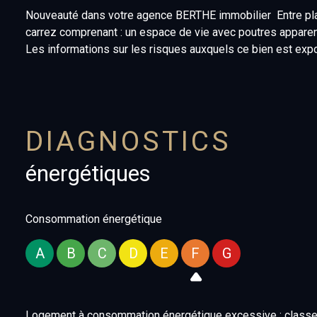
Nouveauté dans votre agence BERTHE immobilier Entre plage
carrez comprenant : un espace de vie avec poutres apparent
Les informations sur les risques auxquels ce bien est exp
DIAGNOSTICS
énergétiques
Consommation énergétique
A
B
C
D
E
F
G
Logement à consommation énergétique excessive : classe