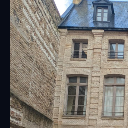
fonds de
garages
commerce
et
parking
terrains
immeubles
de rapport
garages
et
parking