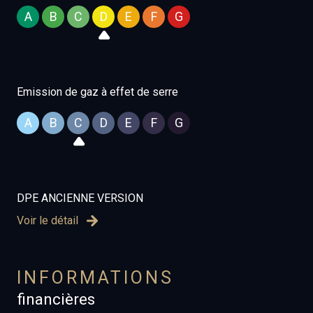
A
B
C
D
E
F
G
Emission de gaz à effet de serre
A
B
C
D
E
F
G
DPE ANCIENNE VERSION
Voir le détail
INFORMATIONS
financières