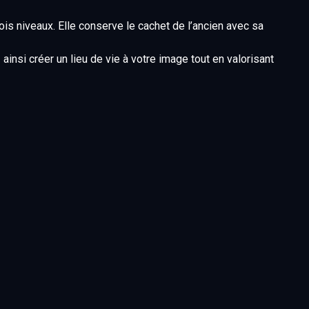
is niveaux. Elle conserve le cachet de l’ancien avec sa
insi créer un lieu de vie à votre image tout en valorisant
ux jours.
nutes de Dieppe et du littoral normand.