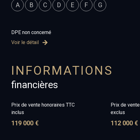
A
B
C
D
E
F
G
DPE non concerné
Voir le détail
INFORMATIONS
financières
Prix de vente honoraires TTC
Prix de vent
inclus
exclus
119 000 €
112 000 €