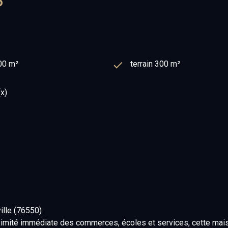
S
00 m²
terrain 300 m²
(x)
ille (76550)
oximité immédiate des commerces, écoles et services, cette mais