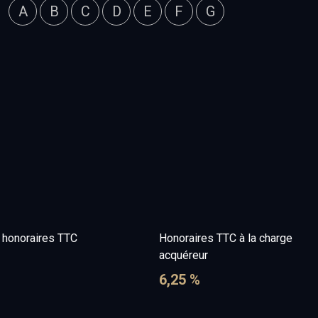
A
B
C
D
E
F
G
e honoraires TTC
Honoraires TTC à la charge
acquéreur
6,25 %