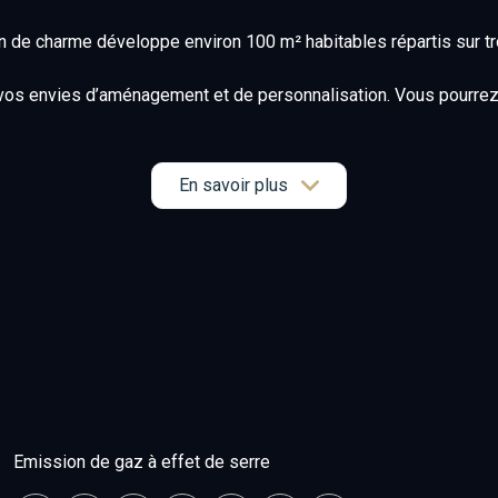
n de charme développe environ 100 m² habitables répartis sur tro
 à vos envies d’aménagement et de personnalisation. Vous pourrez a
our aménager un espace détente, un potager ou un coin repas aux bea
En savoir plus
jet de rénovation dans un environnement agréable, à quelques mi
osé sont disponibles sur le site
Géorisques
Emission de gaz à effet de serre