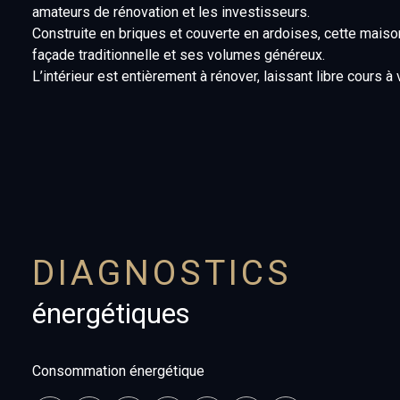
amateurs de rénovation et les investisseurs.
Construite en briques et couverte en ardoises, cette maiso
façade traditionnelle et ses volumes généreux.
L’intérieur est entièrement à rénover, laissant libre cours
un bien au fort potentiel.
À l’extérieur, vous profiterez d’un jardin privatif, idéal p
Les atouts :
Emplacement recherché au centre d’Ofranville
Maison en briques avec toiture en ardoises
Environ 100 m² habitables
Jardin privatif
Fort potentiel de rénovation
DIAGNOSTICS
Proximité des commerces, écoles et transports
Une opportunité rare pour les acquéreurs en quête d’un pro
énergétiques
À découvrir sans tarder !
Les informations sur les risques auxquels ce bien est exp
Consommation énergétique