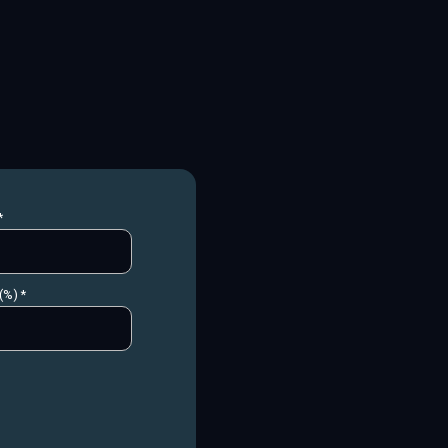
*
(%) *