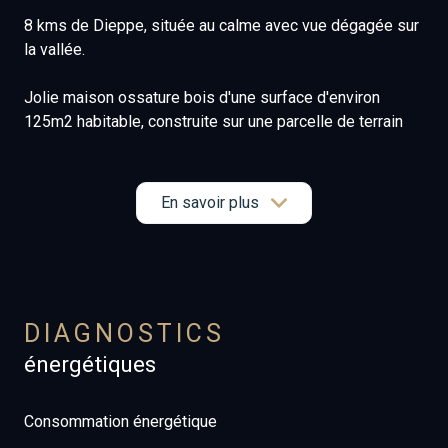
8 kms de Dieppe, située au calme avec vue dégagée sur
la vallée.
Jolie maison ossature bois d'une surface d'environ
125m2 habitable, construite sur une parcelle de terrain
d'environ 925m2 de terrain
comprenant :
En savoir plus
- une entrée
- un séjour-salon avec poêle à granulés
- une cuisine spacieuse aménagée et équipée
- 4 chambres dont une au RDC
- une salle de bains
DIAGNOSTICS
- une salle d'eau avec WC.
énergétiques
Chauffage individuel électrique.
Consommation énergétique
Grande terrasse extérieure