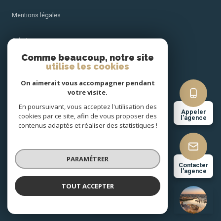
Mentions légales
Admin
Comme beaucoup, notre site
utilise les cookies
Nos honoraires
On aimerait vous accompagner pendant
Politique RGPD
votre visite.
En poursuivant, vous acceptez l'utilisation des
Appeler
cookies par ce site, afin de vous proposer des
Cookies
l'agence
contenus adaptés et réaliser des statistiques !
© 2026 | Tous droits réservés
PARAMÉTRER
Contacter
l'agence
Réalisé par
TOUT ACCEPTER
BERTHE IMMOBILIER
Agence