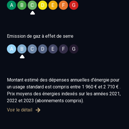
Cave
A
B
C
D
E
F
G
Grand garage extérieur.
Grand parking intérieur ( plusieurs véhicules)
Maison en parfait état !!!
Emission de gaz à effet de serre
Les informations sur les risques auxquels ce bien est
A
B
C
D
E
F
G
exposé sont disponibles sur le site
Géorisques
Montant estimé des dépenses annuelles d'énergie pour
un usage standard est compris entre 1 960 € et 2 710 € .
Prix moyens des énergies indexés sur les années 2021,
2022 et 2023 (abonnements compris).
Voir le détail