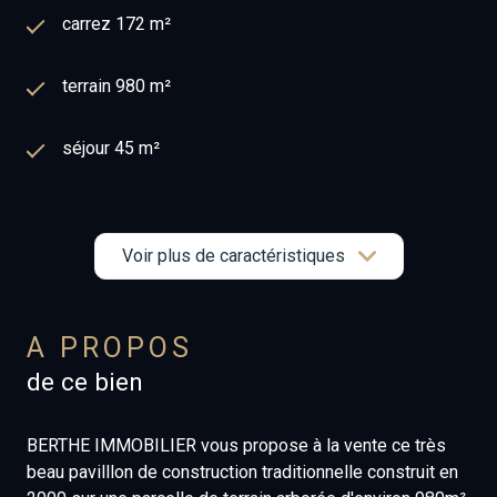
carrez 172 m²
terrain 980 m²
séjour 45 m²
5 chambre(s)
Voir plus de caractéristiques
1 salle(s) de bain
1 salle(s) d'eau
A PROPOS
de ce bien
construit en 2000
BERTHE IMMOBILIER vous propose à la vente ce très
cuisine américaine (équipée)
beau pavilllon de construction traditionnelle construit en