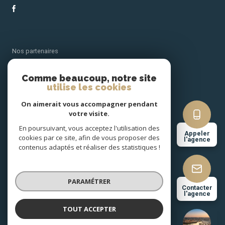
Nos partenaires
Comme beaucoup, notre site
Mentions légales
utilise les cookies
Admin
On aimerait vous accompagner pendant
votre visite.
En poursuivant, vous acceptez l'utilisation des
Nos honoraires
Appeler
cookies par ce site, afin de vous proposer des
l'agence
contenus adaptés et réaliser des statistiques !
Politique RGPD
Cookies
PARAMÉTRER
Contacter
l'agence
TOUT ACCEPTER
© 2026 | Tous droits réservés
BERTHE IMMOBILIER