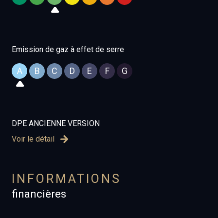
rapide aux premières plages.
Emission de gaz à effet de serre
Les informations sur les risques auxquels ce bien est
exposé sont disponibles sur le site
Géorisques
A
B
C
D
E
F
G
DPE ANCIENNE VERSION
Voir le détail
INFORMATIONS
financières